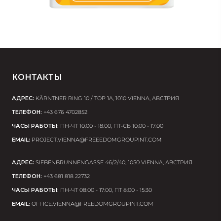
КОНТАКТЫ
АДРЕС:
KÄRNTNER RING 10 / TOP 1A, 1010 VIENNA, АВСТРИЯ
ТЕЛЕФОН:
+43 676 4702852
ЧАСЫ РАБОТЫ:
ПН-ЧТ 10:00 - 18:00, ПТ-СБ 10:00 - 17:00
EMAIL:
PROJECT.VIENNA@FREEEDOMGROUPINT.COM
АДРЕС:
SIEBENBRUNNENGASSE 46/2/40, 1050 VIENNA, АВСТРИЯ
ТЕЛЕФОН:
+43 681 818 22732
ЧАСЫ РАБОТЫ:
ПН-ЧТ 08:00 - 17:00, ПТ 8:00 - 15:30
EMAIL:
OFFICE.VIENNA@FREEDOMGROUPINT.COM