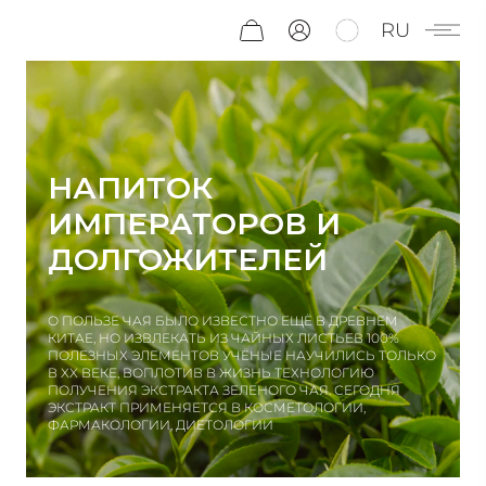
RU
НАПИТОК
ИМПЕРАТОРОВ
И
ДОЛГОЖИТЕЛЕЙ
О ПОЛЬЗЕ ЧАЯ БЫЛО ИЗВЕСТНО ЕЩЁ В ДРЕВНЕМ
КИТАЕ, НО ИЗВЛЕКАТЬ ИЗ ЧАЙНЫХ ЛИСТЬЕВ 100%
ПОЛЕЗНЫХ ЭЛЕМЕНТОВ УЧЁНЫЕ НАУЧИЛИСЬ ТОЛЬКО
В XX ВЕКЕ, ВОПЛОТИВ В ЖИЗНЬ ТЕХНОЛОГИЮ
ПОЛУЧЕНИЯ ЭКСТРАКТА ЗЕЛЕНОГО ЧАЯ. СЕГОДНЯ
ЭКСТРАКТ ПРИМЕНЯЕТСЯ В КОСМЕТОЛОГИИ,
ФАРМАКОЛОГИИ, ДИЕТОЛОГИИ