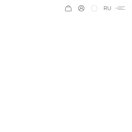
RU
СЕМЕНА
ЭНЕРГИИ
ПОРТУГАЛЬСКОЕ СЛОВО GUARANÁ