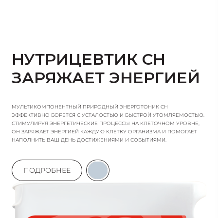
СОДЕРЖИТ ВИТАМИН Е, А, В1, РР, ЧТО ДЕЛАЕТ ЕЕ ОТЛИЧНЫМ
ПОЛИВИТАМИННЫМ ПРОДУКТОМ, ДОСТОЙНОЙ ЗАМЕНОЙ
КОФЕ И ИСТОЧНИКОМ ЭНЕРГИИ ДЛЯ ЛЮДЕЙ ЖИВУЩИХ В
ВЫСОКОМ РИТМЕ ЖИЗНИ.
НУТРИЦЕВТИК CH
ПРОЦЕСС УСВОЕНИЯ ОРГАНИЗМОМ СОДЕРЖАЩИХСЯ В
ГУАРАНЕ ВЕЩЕСТВ ИДЕТ ПОСТЕПЕННО, ЧТО ДАЕТ
ЗАРЯЖАЕТ ЭНЕРГИЕЙ
ВОЗМОЖНОСТЬ ДОЛГО НЕ ЧУВСТВОВАТЬ УСТАЛОСТЬ.
ЭКСТРАКТ ГУАРАНЫ ХОРОШО УСВАИВАЕТСЯ, НЕ РАЗДРАЖАЯ
КИШЕЧНИК, СТИМУЛИРУЕТ ОБМЕН ВЕЩЕСТВ, А
СЛЕДОВАТЕЛЬНО, И АКТИВНОСТЬ МЫШЦ.
МУЛЬТИКОМПОНЕНТНЫЙ ПРИРОДНЫЙ ЭНЕРГОТОНИК CH
ЭФФЕКТИВНО БОРЕТСЯ С УСТАЛОСТЬЮ И БЫСТРОЙ УТОМЛЯЕМОСТЬЮ.
ГЛАВНОЕ В УПОТРЕБЛЕНИИ ПРОДУКТОВ, В КОТОРЫХ
СТИМУЛИРУЯ ЭНЕРГЕТИЧЕСКИЕ ПРОЦЕССЫ НА КЛЕТОЧНОМ УРОВНЕ,
ОН ЗАРЯЖАЕТ ЭНЕРГИЕЙ КАЖДУЮ КЛЕТКУ ОРГАНИЗМА И ПОМОГАЕТ
СОДЕРЖИТСЯ ЭКСТРАКТ ГУАРАНЫ, ПОМНИТЬ, ЧТО ДЕЙСТВИЕ
НАПОЛНИТЬ ВАШ ДЕНЬ ДОСТИЖЕНИЯМИ И СОБЫТИЯМИ.
СУПЕРФУДА ДЛИТСЯ ДО 8 ЧАСОВ!
ПОДРОБНЕЕ