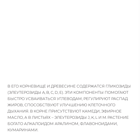
УЧЕНОМУ ОЧЕНЬ ВКУСНЫМИ – ОНИ БЫЛИ
ДОВОЛЬНО ГОРЬКИМИ И НЕМНОГО ОСТРЫМИ, К
ТОМУ ЖЕ ЗЕЛЕНЬ РАСТЕНИЯ НЕ ОТЛИЧАЛАСЬ И
ПРИЯТНОЙ МЯГКОСТЬЮ. ТАКИЕ КУЛИНАРНЫЕ
ПРИСТРАСТИЯ МЕДВЕДЕЙ И ЛЕСНЫХ КОПЫТНЫХ
ЗАИНТЕРЕСОВАЛИ УЧЕНОГО. ОН ПРЕДПОЛОЖИЛ,
ЧТО ЭТОТ ВЫБОР ПРОДИКТОВАН КАКИМИ-ТО
ОСОБЕННЫМИ ЛЕЧЕБНЫМИ КАЧЕСТВАМИ
ДАННОГО РАСТЕНИЯ.
РАСТЕНИЕ ОТНОСЯТ К АДАПТОГЕНАМ —
ВЕЩЕСТВАМ, СПОСОБНЫМ ПОВЫСИТЬ
В ЕГО КОРНЕВИЩЕ И ДРЕВЕСИНЕ СОДЕРЖАТСЯ ГЛИКОЗИДЫ
ЗАЩИТНЫЕ ФУНКЦИИ ОРГАНИЗМА. ОЧЕНЬ ЧАСТО
(ЭЛЕУТЕРОЗИДЫ A, B, C, D, E). ЭТИ КОМПОНЕНТЫ ПОМОГАЮТ
ЗАПАДНЫЕ ВРАЧИ НАЗНАЧАЮТ ЭЛЕУТЕРОКОКК
БЫСТРО УСВАИВАТЬСЯ УГЛЕВОДАМ, РЕГУЛИРУЮТ РАСПАД
ПАЦИЕНТАМ ДЛЯ ПОВЫШЕНИЯ ИММУНИТЕТА И
ЖИРОВ, СПОСОБСТВУЮТ УЛУЧШЕНИЮ КЛЕТОЧНОГО
ДЫХАНИЯ. В КОРНЕ ПРИСУТСТВУЮТ КАМЕДИ, ЭФИРНОЕ
ВОССТАНОВЛЕНИЯ ПОСЛЕ ПЕРЕНЕСЕННОЙ
МАСЛО, А В ЛИСТЬЯХ – ЭЛЕУТЕРОЗИДЫ J, K, L И M. РАСТЕНИЕ
БОЛЕЗНИ ИЛИ ОПЕРАЦИИ. ТАКЖЕ НАСТОЙКА
БОГАТО АЛКАЛОИДОМ АРАЛИНОМ, ФЛАВОНОИДАМИ,
ЭЛЕУТЕРОКОККА ПОЛЬЗУЕТСЯ БОЛЬШОЙ
КУМАРИНАМИ.
ПОПУЛЯРНОСТЬЮ СРЕДИ БИОХАКЕРОВ И