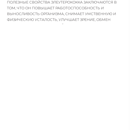
СПОРТСМЕНОВ.
ПОЛЕЗНЫЕ СВОЙСТВА ЭЛЕУТЕРОКОККА ЗАКЛЮЧАЮТСЯ В
ТОМ, ЧТО ОН ПОВЫШАЕТ РАБОТОСПОСОБНОСТЬ И
ВЫНОСЛИВОСТЬ ОРГАНИЗМА, СНИМАЕТ УМСТВЕННУЮ И
ФИЗИЧЕСКУЮ УСТАЛОСТЬ, УЛУЧШАЕТ ЗРЕНИЕ, ОБМЕН
ВЕЩЕСТВ И РАБОТУ НЕРВНОЙ СИСТЕМЫ, ПОНИЖАЕТ
СОДЕРЖАНИЕ САХАРА И ХОЛЕСТЕРИНА В КРОВИ, А ТАКЖЕ
РИСК ПОЯВЛЕНИЯ ОНКОЛОГИЧЕСКИХ ПРОБЛЕМ, УСКОРЯЕТ
ВОССТАНОВИТЕЛЬНЫЕ ПРОЦЕССЫ, СТИМУЛИРУЕТ
НЕРВНУЮ СИСТЕМУ. ПОМОГАЕТ УЛУЧШАТЬ РЕФЛЕКТОРНАЯ
ДЕЯТЕЛЬНОСТЬ, РЕГУЛИРОВАТЬ УГЛЕВОДНЫЙ ОБМЕН,
НОРМАЛИЗОВАТЬ ВЫРАБОТКУ ПОЛОВЫХ ГОРМОНОВ,
СНИЖАТЬ УТОМЛЯЕМОСТЬ.