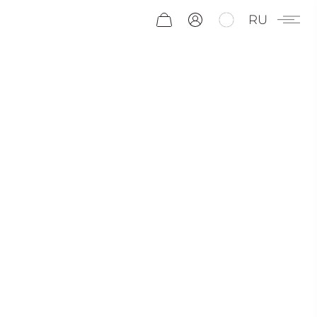
RU
КОЛЮЧИЙ
АДАПТОГЕН
ЭЛЕУТЕРОКОКК — РАСТЕНИЕ, КОТОРОЕ УЖЕ
МНОГО ЛЕТ УСПЕШНО ПРИМЕНЯЕТСЯ В
МЕДИЦИНЕ: ОНО ПОВЫШАЕТ
СОПРОТИВЛЯЕМОСТЬ ОРГАНИЗМА