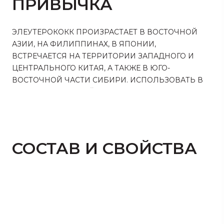
ПРИВЫЧКА
ЭЛЕУТЕРОКОКК ПРОИЗРАСТАЕТ В ВОСТОЧНОЙ
АЗИИ, НА ФИЛИППИНАХ, В ЯПОНИИ,
ВСТРЕЧАЕТСЯ НА ТЕРРИТОРИИ ЗАПАДНОГО И
ЦЕНТРАЛЬНОГО КИТАЯ, А ТАКЖЕ В ЮГО-
ВОСТОЧНОЙ ЧАСТИ СИБИРИ. ИСПОЛЬЗОВАТЬ В
ЛЕЧЕНИИ КОЛЮЧИЙ ЭЛЕУТЕРОКОКК СТАЛИ
АКТИВНО В 60-Е ГОДЫ XX ВЕКА. ОДИН ИЗ
ИССЛЕДОВАТЕЛЕЙ, РАБОТАВШИХ НА ТАЕЖНОЙ
СТАНЦИИ АКАДЕМИИ НАУК, ЗАМЕТИЛ, КАК
КРУПНЫЕ ЛЕСНЫЕ ЖИВОТНЫЕ УПОТРЕБЛЯЮТ В
СОСТАВ И СВОЙСТВА
ПИЩУ ЗЕЛЕНЬ ЭЛЕУТЕРОКОККА. ПРИЧЕМ ИХ НЕ
ОТПУГИВАЛ УСТРАШАЮЩИЙ ВИД РАСТЕНИЯ,
ПОЛНОСТЬЮ ПОКРЫТОГО ВНУШИТЕЛЬНЫМИ
КОЛЮЧКАМИ.
НА ВКУС ЛИСТЬЯ ТОЖЕ НЕ ПОКАЗАЛИСЬ