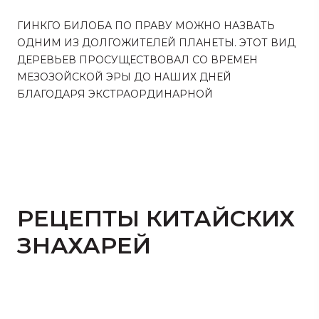
ГИНКГО БИЛОБА ПО ПРАВУ МОЖНО НАЗВАТЬ
ОДНИМ ИЗ ДОЛГОЖИТЕЛЕЙ ПЛАНЕТЫ. ЭТОТ ВИД
ДЕРЕВЬЕВ ПРОСУЩЕСТВОВАЛ СО ВРЕМЕН
МЕЗОЗОЙСКОЙ ЭРЫ ДО НАШИХ ДНЕЙ
БЛАГОДАРЯ ЭКСТРАОРДИНАРНОЙ
СПОСОБНОСТИ К АДАПТАЦИИ.
ДЕРЕВЬЯ ГИНКГО ПЕРЕНОСЯТ ЯДОВИТЫЙ СМОГ,
КИСЛОТНЫЕ ДОЖДИ, БЕДНЫЕ ОРГАНИЧЕСКИМИ
И МИНЕРАЛЬНЫМИ ВЕЩЕСТВАМИ ПОЧВЫ. ИМ НЕ
СТРАШНЫ БАКТЕРИИ, ВИРУСЫ, ГРИБКОВЫЕ
РЕЦЕПТЫ КИТАЙСКИХ
ЗАБОЛЕВАНИЯ И НАСЕКОМЫЕ, ПОЭТОМУ ГИНКГО
МОЖЕТ С УСПЕХОМ ВЫРАЩИВАТЬСЯ КАК
ЗНАХАРЕЙ
ДЕКОРАТИВНОЕ РАСТЕНИЕ В КРУПНЫХ
ПРОМЫШЛЕННЫХ ГОРОДАХ. НАПРИМЕР, В
НАГАСАКИ ЕСТЬ ДЕРЕВО, КОТОРОМУ БОЛЕЕ 1200
ЛЕТ.