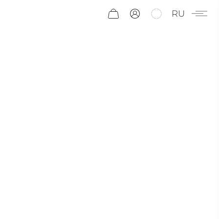
RU
ДЕРЕВО
МОЛОДОСТИ
УЖЕ БОЛЕЕ 5 000 ЛЕТ ГИНКГО БИЛОБА
ИЗВЕСТНО ЧЕЛОВЕКУ СВОИМИ ЦЕЛЕБНЫМИ
СВОЙСТВАМИ, ПОМОГАЕТ УКРЕПЛЯТЬ
ЗДОРОВЬЕ И БОРОТЬСЯ С БОЛЕЗНЯМИ.