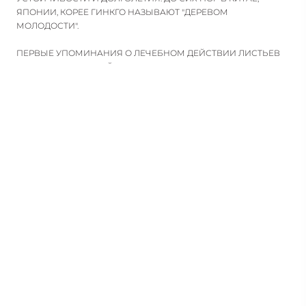
ЯПОНИИ, КОРЕЕ ГИНКГО НАЗЫВАЮТ "ДЕРЕВОМ
МОЛОДОСТИ".
ПЕРВЫЕ УПОМИНАНИЯ О ЛЕЧЕБНОМ ДЕЙСТВИИ ЛИСТЬЕВ
ГИНКГО БИЛОБА НАЙДЕНО В ДРЕВНИХ РЕЦЕПТАХ
ТРАДИЦИОННОЙ КИТАЙСКОЙ МЕДИЦИНЫ, НАПИСАННЫХ
ЗА 2800 ЛЕТ ДО Н.Э. ПЕРВАЯ ПУБЛИКАЦИЯ ДЛЯ
ВНУТРЕННЕГО ИСПОЛЬЗОВАНИЯ ЛИСТЬЕВ ДЕРЕВА GINKGO
ДЛЯ МЕДИЦИНСКИХ ЦЕЛЕЙ ДАТИРУЕТСЯ 1505 ГОДОМ Н.Э.
ЧАЙ ИЗ ЛИСТЬЕВ РЕКОМЕНДОВАЛИ ПРИ КАШЛЕ, УДУШЬЕ,
ДЛЯ СКОРЕЙШЕГО ВОССТАНОВЛЕНИЯ СИЛ В ПЕРИОД
ВЫЗДОРОВЛЕНИЯ.