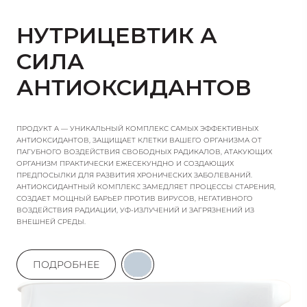
ПРОБЛЕМ, СВЯЗАННЫХ С ВОЗРАСТНЫМИ ИЗМЕНЕНИЯМИ
ОРГАНИЗМА, ПРИ ЛЕЧЕНИИ ДЕПРЕССИВНЫХ СОСТОЯНИЙ,
НУТРИЦЕВТИК А
ДЛЯ УСТРАНЕНИЯ ПОСЛЕДСТВИЙ НАРУШЕНИЙ
КРОВООБРАЩЕНИЯ.
СИЛА
ГИНКГО – СПАСЕНИЕ ДЛЯ ЖИТЕЛЕЙ КРУПНЫХ ГОРОДОВ
АНТИОКСИДАНТОВ
ЛЮБОГО ВОЗРАСТА. ЗА СЧЕТ УЛУЧШЕНИЯ ТОКА КРОВИ В
МОЗГЕ УЛУЧШАЕТСЯ ПАМЯТЬ, ЛОГИЧЕСКОЕ МЫШЛЕНИЕ,
ВОСПРИЯТИЕ, ПОВЫШАЕТСЯ НАСТРОЕНИЕ И ОБЩИЙ ТОНУС.
ПРОДУКТ A — УНИКАЛЬНЫЙ КОМПЛЕКС САМЫХ ЭФФЕКТИВНЫХ
СЕГОДНЯ МЕДИКАМЕНТЫ, РАЗРАБОТАННЫЕ НА ЕГО ОСНОВЕ,
АНТИОКСИДАНТОВ, ЗАЩИЩАЕТ КЛЕТКИ ВАШЕГО ОРГАНИЗМА ОТ
ВХОДЯТ В АРСЕНАЛ НАИБОЛЕЕ ЭФФЕКТИВНЫХ СРЕДСТВ
ПАГУБНОГО ВОЗДЕЙСТВИЯ СВОБОДНЫХ РАДИКАЛОВ, АТАКУЮЩИХ
ОРГАНИЗМ ПРАКТИЧЕСКИ ЕЖЕСЕКУНДНО И СОЗДАЮЩИХ
СОВРЕМЕННОЙ МЕДИЦИНЫ. ПО ДАННЫМ ЕВРОПЕЙСКОЙ
ПРЕДПОСЫЛКИ ДЛЯ РАЗВИТИЯ ХРОНИЧЕСКИХ ЗАБОЛЕВАНИЙ.
ОРГАНИЗАЦИИ ЗДРАВООХРАНЕНИЯ, ПРЕПАРАТЫ ИЗ ГИНКГО
АНТИОКСИДАНТНЫЙ КОМПЛЕКС ЗАМЕДЛЯЕТ ПРОЦЕССЫ СТАРЕНИЯ,
ВРАЧИ ВЫПИСЫВАЮТ СВОИМ ПАЦИЕНТАМ ОСОБЕННО
СОЗДАЕТ МОЩНЫЙ БАРЬЕР ПРОТИВ ВИРУСОВ, НЕГАТИВНОГО
ОХОТНО И ЧАСТО.
ВОЗДЕЙСТВИЯ РАДИАЦИИ, УФ-ИЗЛУЧЕНИЙ И ЗАГРЯЗНЕНИЙ ИЗ
ВНЕШНЕЙ СРЕДЫ.
ПОДРОБНЕЕ