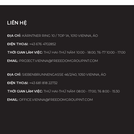
LIÊN HỆ
ĐỊA CHỈ:
KÄRNTNER RING 10 / TOP 1A, 1010 VIENNA, ÁO
ĐIỆN THOẠI:
+43 676 4702852
THỜI GIAN LÀM VIỆC:
THỨ HAI-THỨ NĂM 10:00 - 18:00, T6-T7 10:00 - 17:00
EMAIL:
PROJECT.VIENNA@FREEEDOMGROUPINT.COM
ĐỊA CHỈ:
SIEBENBRUNNENGASSE 46/2/40, 1050 VIENNA, ÁO
ĐIỆN THOẠI:
+43 681 818 22732
THỜI GIAN LÀM VIỆC:
THỨ HAI-THỨ NĂM 08:00 - 17:00, T6 8:00 - 15:30
EMAIL:
OFFICE.VIENNA@FREEDOMGROUPINT.COM