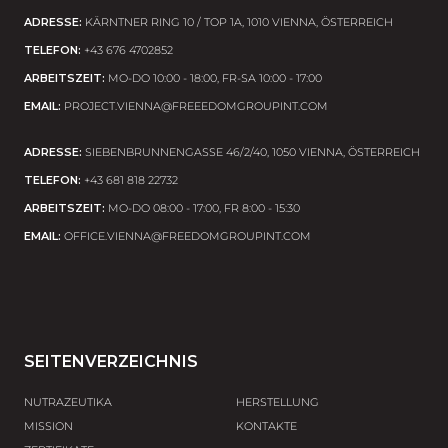
ADRESSE:
KÄRNTNER RING 10 / TOP 1A, 1010 VIENNA, ÖSTERREICH
TELEFON:
+43 676 4702852
Managementsystem ISO 22000
ARBEITSZEIT:
MO-DO 10:00 - 18:00, FR-SA 10:00 - 17:00
EMAIL:
PROJECT.VIENNA@FREEEDOMGROUPINT.COM
ADRESSE:
SIEBENBRUNNENGASSE 46/2/40, 1050 VIENNA, ÖSTERREICH
TELEFON:
+43 681 818 22732
ARBEITSZEIT:
MO-DO 08:00 - 17:00, FR 8:00 - 15:30
EMAIL:
OFFICE.VIENNA@FREEDOMGROUPINT.COM
SEITENVERZEICHNIS
NUTRAZEUTIKA
HERSTELLUNG
MISSION
KONTAKTE
GMP- und HACCP-Managementsystem für