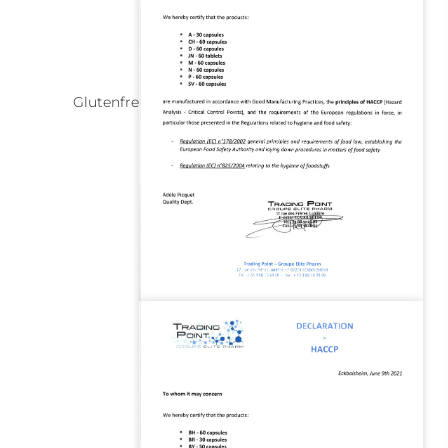
Glutenfreie Lebensmitteldokumentation