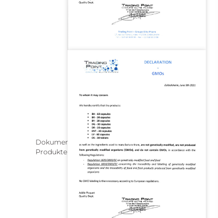
Dokument zu GVO-freien Zutaten in
Produkten