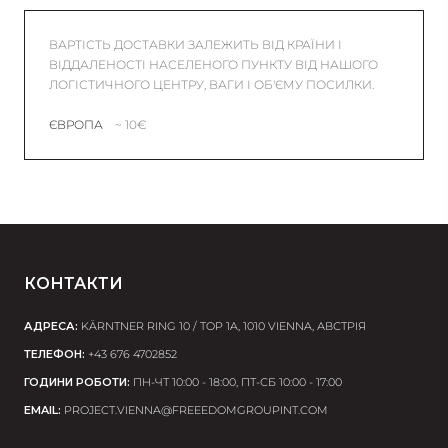
ВАРТІСТЬ ДОСТАВКИ ЗАЛЕЖИТЬ ВІД КРАЇНИ І
ВІДДАЛЕНОСТІ НАСЕЛЕНОГО ПУНКТУ ВІД НАШОГО
ЛОГІСТИЧНОГО ЦЕНТРУ, ВАГИ І ОБ'ЄМУ ПОСИЛКИ.
ЄВРОПА
~ 10€
КОНТАКТИ
АДРЕСА:
KÄRNTNER RING 10 / TOP 1A, 1010 VIENNA, АВСТРІЯ
ТЕЛЕФОН:
+43 676 4702852
ГОДИНИ РОБОТИ:
ПН-ЧТ 10:00 - 18:00, ПТ-СБ 10:00 - 17:00
EMAIL:
PROJECT.VIENNA@FREEEDOMGROUPINT.COM