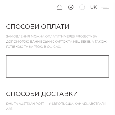
UK
СПОСОБИ ОПЛАТИ
ЗАМОВЛЕННЯ МОЖНА ОПЛАТИТИ ЧЕРЕЗ PROJECTV
ЗА
ДОПОМОГОЮ БАНКІВСЬКИХ КАРТОК ТА КЕШБЕКІВ,
А ТАКОЖ
ГОТІВКОЮ ТА КАРТОЮ В ОФІСАХ.
СПОСОБИ ДОСТАВКИ
DHL ТА AUSTRIAN POST —
У ЄВРОПІ, США, КАНАДІ, АВСТРАЛІЇ,
АЗІЇ.