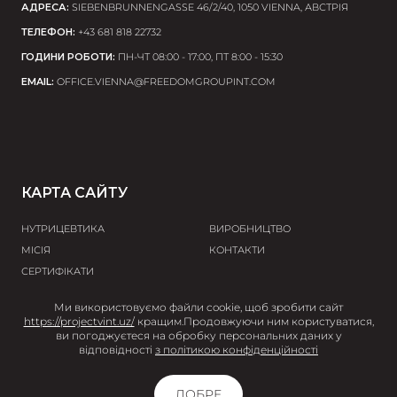
АДРЕСА:
SIEBENBRUNNENGASSE 46/2/40, 1050 VIENNA, АВСТРІЯ
ТЕЛЕФОН:
+43 681 818 22732
ГОДИНИ РОБОТИ:
ПН-ЧТ 08:00 - 17:00, ПТ 8:00 - 15:30
EMAIL:
OFFICE.VIENNA@FREEDOMGROUPINT.COM
КАРТА САЙТУ
НУТРИЦЕВТИКА
ВИРОБНИЦТВО
МІСІЯ
КОНТАКТИ
СЕРТИФІКАТИ
Ми використовуємо файли cookie, щоб зробити сайт
© 2026 Project V
https://projectvint.uz/
кращим.
Продовжуючи ним користуватися,
ви погоджуєтеся на обробку персональних даних у
User agreement
Privacy policy
Terms and
відповідності
з політикою конфіденційності
conditions
Impressum
ДОБРЕ