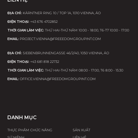
ĐỊA CHỈ:
KÄRNTNER RING 10 / TOP 1A, 1010 VIENNA, ÁO
ĐIỆN THOẠI:
+43 676 4702852
THỜI GIAN LÀM VIỆC:
THỨ HAI-THỨ NĂM 10:00 - 18:00, T6-T7 10:00 - 17:00
EMAIL:
PROJECT.VIENNA@FREEEDOMGROUPINT.COM
ĐỊA CHỈ:
SIEBENBRUNNENGASSE 46/2/40, 1050 VIENNA, ÁO
ĐIỆN THOẠI:
+43 681 818 22732
THỜI GIAN LÀM VIỆC:
THỨ HAI-THỨ NĂM 08:00 - 17:00, T6 8:00 - 15:30
EMAIL:
OFFICE.VIENNA@FREEDOMGROUPINT.COM
DANH MỤC
THỰC PHẨM CHỨC NĂNG
SẢN XUẤT
SỨ MỆNH
LIÊN HỆ