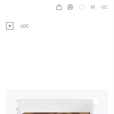
VI
LỌC