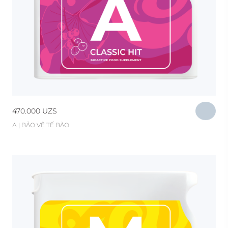
470.000
UZS
А | BẢO VỆ TẾ BÀO