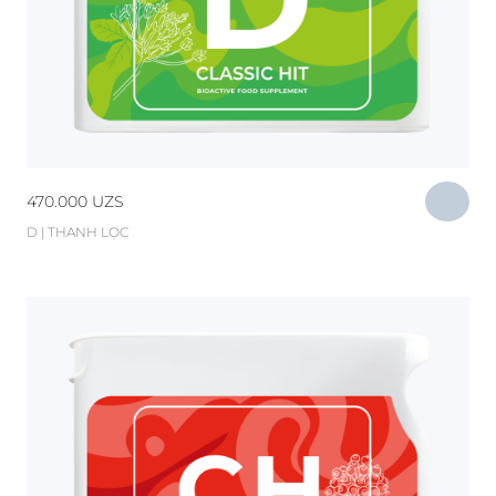
470.000
UZS
D | THANH LỌC