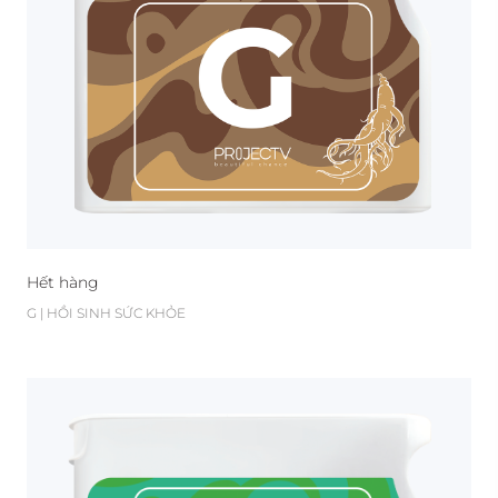
Hết hàng
G | HỒI SINH SỨC KHỎE