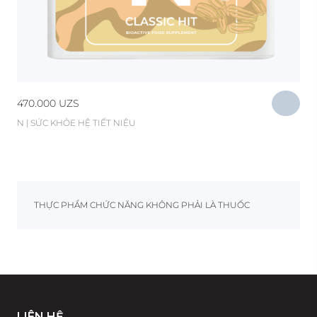
470.000
UZS
N | SỨC KHỎE HỆ TIẾT NIỆU
THỰC PHẨM CHỨC NĂNG KHÔNG PHẢI LÀ THUỐC
LIÊN HỆ