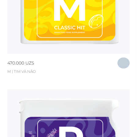
470.000
UZS
М | TIM VÀ NÃO